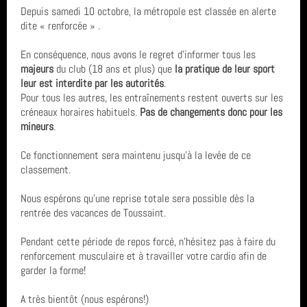
Depuis samedi 10 octobre, la métropole est classée en alerte
année 2021 (6)
dite « renforcée » .
année 2020 (14)
En conséquence, nous avons le regret d’informer tous les
majeurs
du club (18 ans et plus) que
la pratique de leur sport
année 2019 (3)
leur est interdite par les autorités
.
Pour tous les autres, les entraînements restent ouverts sur les
année 2018 (5)
créneaux horaires habituels.
Pas de changements donc pour les
mineurs
.
année 2017 (5)
Ce fonctionnement sera maintenu jusqu’à la levée de ce
classement.
total (52)
Nous espérons qu’une reprise totale sera possible dès la
rentrée des vacances de Toussaint.
Pendant cette période de repos forcé, n'hésitez pas à faire du
renforcement musculaire et à travailler votre cardio afin de
garder la forme!
A très bientôt (nous espérons!)