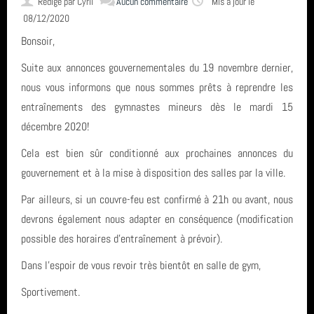
Rédigé par
Cyril
Aucun commentaire
Mis à jour le
08/12/2020
CONTACT & LIENS UTILES
Bonsoir,
Suite aux annonces gouvernementales du 19 novembre dernier,
ACCES BUREAU
nous vous informons que nous sommes prêts à reprendre les
entraînements des gymnastes mineurs dès le mardi 15
décembre 2020!
Catégories
Cela est bien sûr conditionné aux prochaines annonces du
gouvernement et à la mise à disposition des salles par la ville.
Compétition (7)
Derniers articles
Par ailleurs, si un couvre-feu est confirmé à 21h ou avant, nous
Infos générales (24)
devrons également nous adapter en conséquence (modification
FETE DE LA GYM 2026
Mots clés
possible des horaires d'entraînement à prévoir).
GRS (1)
FINALE NATIONALE UFOLEP 2026
Dans l'espoir de vous revoir très bientôt en salle de gym,
Clermont-Ferrand
Derniers commentaires
Gymnastique Rythmique - Nos équipes en compétition
Sportivement.
GRS