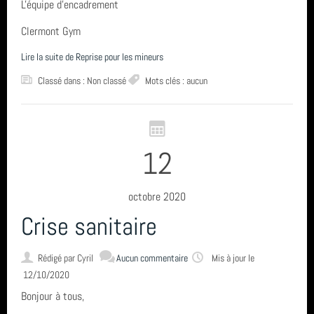
L'équipe d'encadrement
Assemblée Générale
Archives
vidéo
Clermont Gym
Inscriptions saison 2025-2026
Lire la suite de Reprise pour les mineurs
juin 2026 (2)
Fil des articles
Classé dans : Non classé
Mots clés : aucun
avril 2026 (1)
Fil des commentaires
septembre 2025 (1)
12
août 2025 (1)
année 2025 (3)
octobre 2020
Crise sanitaire
année 2024 (4)
Rédigé par
Cyril
Aucun commentaire
Mis à jour le
année 2023 (3)
12/10/2020
année 2022 (6)
Bonjour à tous,