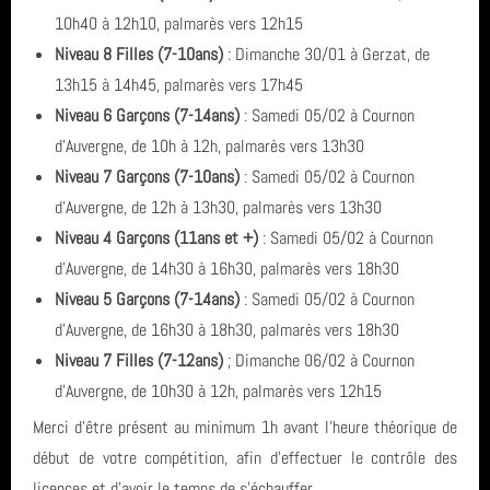
Assemblée Générale
10h40 à 12h10, palmarès vers 12h15
Archives
vidéo
Niveau 8 Filles (7-10ans)
: Dimanche 30/01 à Gerzat, de
Inscriptions saison 2025-2026
13h15 à 14h45, palmarès vers 17h45
juin 2026 (2)
Fil des articles
Niveau 6 Garçons (7-14ans)
: Samedi 05/02 à Cournon
d'Auvergne, de 10h à 12h, palmarès vers 13h30
avril 2026 (1)
Niveau 7 Garçons (7-10ans)
: Samedi 05/02 à Cournon
Fil des commentaires
septembre 2025 (1)
d'Auvergne, de 12h à 13h30, palmarès vers 13h30
Niveau 4 Garçons (11ans et +)
: Samedi 05/02 à Cournon
août 2025 (1)
d'Auvergne, de 14h30 à 16h30, palmarès vers 18h30
Niveau 5 Garçons (7-14ans)
: Samedi 05/02 à Cournon
année 2025 (3)
d'Auvergne, de 16h30 à 18h30, palmarès vers 18h30
année 2024 (4)
Niveau 7 Filles (7-12ans)
; Dimanche 06/02 à Cournon
d'Auvergne, de 10h30 à 12h, palmarès vers 12h15
année 2023 (3)
Merci d'être présent au minimum 1h avant l'heure théorique de
année 2022 (6)
début de votre compétition, afin d'effectuer le contrôle des
licences et d'avoir le temps de s'échauffer.