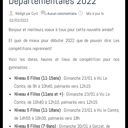
Départementales 2022
Rédigé par
Cyril
CONTACT & LIENS UTILES
Aucun commentaire
Mis à jour le
02/03/2022
Bonjour et meilleurs voeux à tous pour cette nouvelle année!!
ACCES BUREAU
Et quoi de mieux pour débuter 2022 que de pouvoir dire: Les
compétitions reprennent!
Catégories
Voici les dates, heures et lieux de compétition pour nos
gymnastes:
Compétition (7)
Derniers articles
Niveau 6 Filles (11-15ans)
: Dimanche 23/01 à Vic Le
Infos générales (24)
Comte, de 9h à 10h40, palmarès vers 12h15
FETE DE LA GYM 2026
Niveau 4 Filles (11ans et +)
: Dimanche 23/01 à Vic Le
Mots clés
GRS (1)
Comte, de 10h40 à 12h10, palmarès vers 12h15
FINALE NATIONALE UFOLEP 2026
Niveau 5 Filles (11-18ans)
: Dimanche 23/01 à Vic le Comte,
Clermont-Ferrand
Derniers commentaires
de 14h55 à 16h30, palmarès vers 18h
Gymnastique Rythmique - Nos équipes en compétition
GRS
Niveau 8 Filles (7-8ans)
: Dimanche 30/01 à Gerzat, de