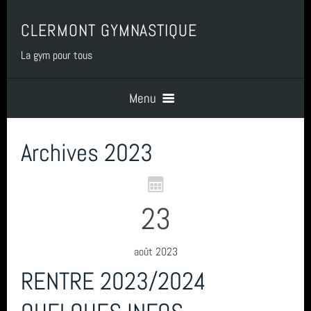
CLERMONT GYMNASTIQUE
La gym pour tous
Menu
Archives 2023
Accueil
PRESENTATION
23
BENEVOLAT
août 2023
RENTRE 2023/2024
COTISATIONS