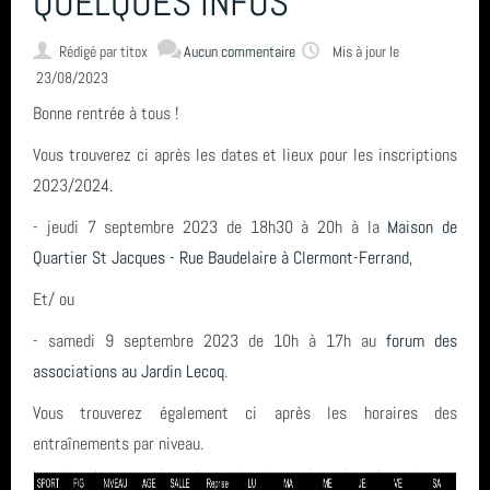
QUELQUES INFOS
Rédigé par
titox
CONTACT & LIENS UTILES
Aucun commentaire
Mis à jour le
23/08/2023
Bonne rentrée à tous !
ACCES BUREAU
Vous trouverez ci après les dates et lieux pour les inscriptions
2023/2024.
Catégories
- jeudi 7 septembre 2023 de 18h30 à 20h à la
Maison de
Quartier St Jacques - Rue Baudelaire à Clermont-Ferrand,
Compétition (7)
Derniers articles
Et/ ou
Infos générales (24)
- samedi 9 septembre 2023 de 10h à 17h au
forum des
FETE DE LA GYM 2026
Mots clés
associations au Jardin Lecoq
.
GRS (1)
FINALE NATIONALE UFOLEP 2026
Vous trouverez également ci après les horaires des
Clermont-Ferrand
entraînements par niveau.
Derniers commentaires
Gymnastique Rythmique - Nos équipes en compétition
vidéo