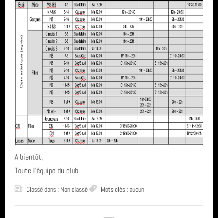
Assemblée Générale
Archives
GRS
Inscriptions saison 2025-2026
juin 2026 (2)
Fil des articles
avril 2026 (1)
Fil des commentaires
septembre 2025 (1)
août 2025 (1)
année 2025 (3)
A bientôt,
année 2024 (4)
Toute l'équipe du club.
année 2023 (3)
Classé dans : Non classé
Mots clés : aucun
année 2022 (6)