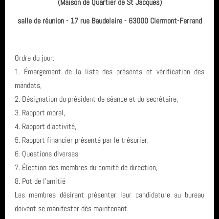
(Maison de Quartier de St Jacques)
Assemblée Générale
Archives
Clermont-Ferrand
salle de réunion - 17 rue Baudelaire - 63000 Clermont-Ferrand
Inscriptions saison 2025-2026
juin 2026 (2)
Fil des articles
Ordre du jour:
avril 2026 (1)
1. Émargement de la liste des présents et vérification des
mandats,
Fil des commentaires
septembre 2025 (1)
2. Désignation du président de séance et du secrétaire,
août 2025 (1)
3. Rapport moral,
4. Rapport d'activité,
année 2025 (3)
5. Rapport financier présenté par le trésorier,
6. Questions diverses,
année 2024 (4)
7. Élection des membres du comité de direction,
8. Pot de l’amitié
année 2023 (3)
Les membres désirant présenter leur candidature au bureau
année 2022 (6)
doivent se manifester dès maintenant.