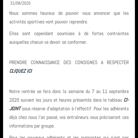
31/08/2020
Nous sommes heureux de pouvoir vous annoncer que les
CONTACT & LIENS UTILES
activités sportives vont pouvoir reprendre.
Elles sont cependant soumises à de fortes contraintes
ACCES BUREAU
auxquelles chacun va devoir se conformer.
Catégories
PRENDRE CONNAISSANCE DES CONSIGNES A RESPECTER
CLIQUEZ ICI
Compétition (7)
Derniers articles
Infos générales (24)
Notre rentrée se fera donc la semaine du 7 au 11 septembre
FETE DE LA GYM 2026
2020 suivant les jours et heures présentés dans le tableau
CI-
Mots clés
GRS (1)
JOINT
sous réserve d'adaptation à l'effectif. Pour les adhérents
FINALE NATIONALE UFOLEP 2026
déjà chez nous l'an passé, vos entraîneurs vous préciseront ces
GRS
Derniers commentaires
informations par groupe.
Gymnastique Rythmique - Nos équipes en compétition
vidéo
Pour les nouveaux adhérents et les gymnastes qui n'ont pas