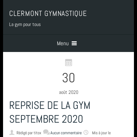
CLERMONT GYMNASTIQUE
La gym pour tous
Menu
Accueil
30
PRESENTATION
août 2020
REPRISE DE LA GYM
BENEVOLAT
SEPTEMBRE 2020
COTISATIONS
Rédigé par
titox
Aucun commentaire
Mis à jour le