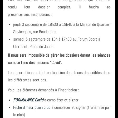
Assemblée Générale
rendu leur dossier complet, il faudra se
Archives
Clermont-Ferrand
présenter aux inscriptions :
Inscriptions saison 2025-2026
juin 2026 (2)
jeudi 3 septembre de 18h30 à 19h45 à la Maison de Quartier
Fil des articles
St-Jacques, rue Baudelaire
avril 2026 (1)
samedi 5 septembre de 10h à 17h30 au Forum Sport à
Fil des commentaires
Clermont, Place de Jaude
septembre 2025 (1)
Il nous sera impossible de gérer les dossiers durant les séances
août 2025 (1)
compte tenu des mesures "Covid".
Les inscriptions se font en fonction des places disponibles dans
année 2025 (3)
les différentes sections.
année 2024 (4)
Voici les éléments demandés à l'inscription :
année 2023 (3)
FORMULAIRE Covid
à compléter et signer
Fiche d'inscription club
à compléter et signer (transmise par
année 2022 (6)
le club)