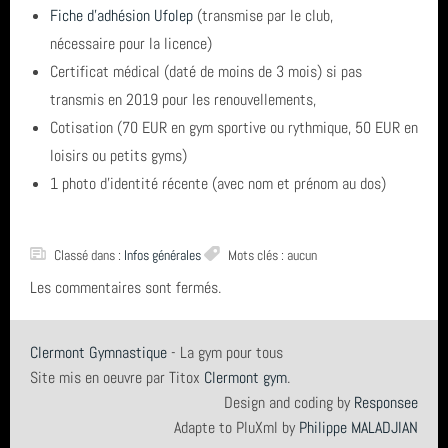
Fiche d'adhésion Ufolep
(transmise par le club,
année 2021 (6)
nécessaire pour la licence)
année 2020 (14)
Certificat médical (daté de moins de 3 mois) si pas
transmis en 2019 pour les renouvellements,
année 2019 (3)
Cotisation (70 EUR en gym sportive ou rythmique, 50 EUR en
loisirs ou petits gyms)
année 2018 (5)
1 photo d’identité récente (avec nom et prénom au dos)
année 2017 (5)
total (52)
Classé dans :
Infos générales
Mots clés : aucun
Les commentaires sont fermés.
Clermont Gymnastique
- La gym pour tous
Site mis en oeuvre par Titox
Clermont gym
.
Design and coding by
Responsee
Adapte to PluXml by
Philippe MALADJIAN