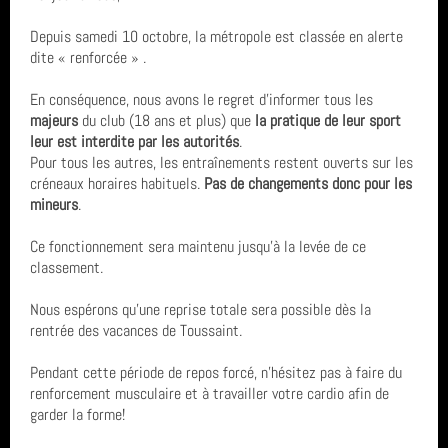
Depuis samedi 10 octobre, la métropole est classée en alerte
CONTACT & LIENS UTILES
dite « renforcée » .
En conséquence, nous avons le regret d’informer tous les
ACCES BUREAU
majeurs
du club (18 ans et plus) que
la pratique de leur sport
leur est interdite par les autorités
.
Pour tous les autres, les entraînements restent ouverts sur les
créneaux horaires habituels.
Pas de changements donc pour les
Catégories
mineurs
.
Ce fonctionnement sera maintenu jusqu’à la levée de ce
Compétition (7)
Derniers articles
classement.
Infos générales (24)
Nous espérons qu’une reprise totale sera possible dès la
FETE DE LA GYM 2026
rentrée des vacances de Toussaint.
Mots clés
GRS (1)
FINALE NATIONALE UFOLEP 2026
Pendant cette période de repos forcé, n'hésitez pas à faire du
Clermont-Ferrand
renforcement musculaire et à travailler votre cardio afin de
Derniers commentaires
garder la forme!
Gymnastique Rythmique - Nos équipes en compétition
GRS