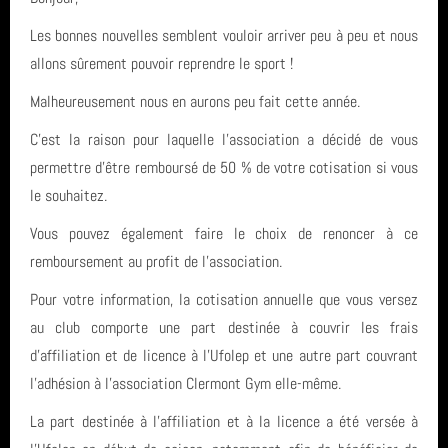
Les bonnes nouvelles semblent vouloir arriver peu à peu et nous
CONTACT & LIENS UTILES
allons sûrement pouvoir reprendre le sport !
Malheureusement nous en aurons peu fait cette année.
ACCES BUREAU
C’est la raison pour laquelle l’association a décidé de vous
permettre d’être remboursé de 50 % de votre cotisation si vous
Catégories
le souhaitez.
Vous pouvez également faire le choix de renoncer à ce
Compétition (7)
remboursement au profit de l’association.
Derniers articles
Infos générales (24)
Pour votre information, la cotisation annuelle que vous versez
FETE DE LA GYM 2026
au club comporte une part destinée à couvrir les frais
Mots clés
GRS (1)
d'affiliation et de licence à l'Ufolep et une autre part couvrant
FINALE NATIONALE UFOLEP 2026
l'adhésion à l'association Clermont Gym elle-même.
GRS
Derniers commentaires
Gymnastique Rythmique - Nos équipes en compétition
La part destinée à l’affiliation et à la licence a été versée à
Clermont-Ferrand