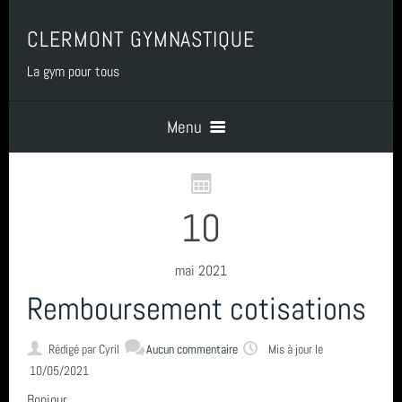
CLERMONT GYMNASTIQUE
La gym pour tous
Menu
Accueil
10
PRESENTATION
mai 2021
Remboursement cotisations
BENEVOLAT
Rédigé par
Cyril
Aucun commentaire
Mis à jour le
10/05/2021
COTISATIONS
Bonjour,