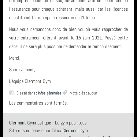
l’Ufolep en début de saison, notamment afin de bénéficier de
Assemblée Générale
l’assurance pour chaque adhérent, mais aussi car les licences
Archives
vidéo
constituent la principale ressource de l’Ufolep.
Inscriptions saison 2025-2026
juin 2026 (2)
Nous vous demandons donc de bien vouloir vous rapprocher de
Fil des articles
votre entraineur référent avant le 15 juin 2021. Passé cette
avril 2026 (1)
date, il ne sera plus possible de demander le remboursement.
Fil des commentaires
septembre 2025 (1)
Merci,
Sportivement,
août 2025 (1)
L'équipe Clermont Gym
année 2025 (3)
Classé dans :
Infos générales
Mots clés : aucun
année 2024 (4)
Les commentaires sont fermés.
année 2023 (3)
Clermont Gymnastique
- La gym pour tous
année 2022 (6)
Site mis en oeuvre par Titox
Clermont gym
.