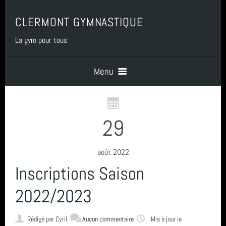
CLERMONT GYMNASTIQUE
La gym pour tous
Menu
Accueil
29
PRESENTATION
août 2022
Inscriptions Saison
BENEVOLAT
2022/2023
COTISATIONS
Rédigé par
Cyril
Aucun commentaire
Mis à jour le