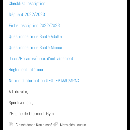
Checklist inscription
Assemblée Générale
Archives
GRS
Dépliant 2022/2023
Inscriptions saison 2025-2026
Fiche inscription 2022/2023
juin 2026 (2)
Fil des articles
Questionnaire de Santé Adulte
avril 2026 (1)
Questionnaire de Santé Mineur
Fil des commentaires
septembre 2025 (1)
Jours/Horaires/Lieux d'entraînement
août 2025 (1)
Règlement Intérieur
année 2025 (3)
Notice d'information UFOLEP MAC/APAC
A très vite,
année 2024 (4)
Sportivement,
année 2023 (3)
L'Equipe de Clermont Gym
année 2022 (6)
Classé dans :
Non classé
Mots clés : aucun