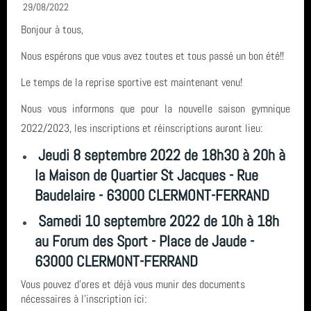
29/08/2022
Bonjour à tous,
CONTACT & LIENS UTILES
Nous espérons que vous avez toutes et tous passé un bon été!!
Le temps de la reprise sportive est maintenant venu!
ACCES BUREAU
Nous vous informons que pour la nouvelle saison gymnique
2022/2023, les inscriptions et réinscriptions auront lieu:
Catégories
Jeudi 8 septembre 2022 de 18h30 à 20h à
la Maison de Quartier St Jacques - Rue
Compétition (7)
Derniers articles
Baudelaire - 63000 CLERMONT-FERRAND
Infos générales (24)
Samedi 10 septembre 2022 de 10h à 18h
FETE DE LA GYM 2026
Mots clés
GRS (1)
au Forum des Sport - Place de Jaude -
FINALE NATIONALE UFOLEP 2026
63000 CLERMONT-FERRAND
vidéo
Derniers commentaires
Vous pouvez d'ores et déjà vous munir des documents
Gymnastique Rythmique - Nos équipes en compétition
nécessaires à l'inscription ici:
Clermont-Ferrand