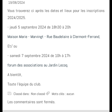
19/08/2024
Vous trouverez ci après les dates et lieux pour les inscriptions
CONTACT & LIENS UTILES
2024/2025.
- jeudi 5 septembre 2024 de 18h30 à 20h
ACCES BUREAU
Maison Marie - Marvingt - Rue Baudelaire à Clermont-Ferrand,
Et/ ou
Catégories
- samedi 7 septembre 2024 de 10h à 17h
Compétition (7)
forum des associations au Jardin Lecoq
.
Derniers articles
Infos générales (24)
A bientôt,
FETE DE LA GYM 2026
Mots clés
Toute l'équipe du club.
GRS (1)
FINALE NATIONALE UFOLEP 2026
Classé dans :
Non classé
Mots clés : aucun
Clermont-Ferrand
Derniers commentaires
Les commentaires sont fermés.
Gymnastique Rythmique - Nos équipes en compétition
vidéo