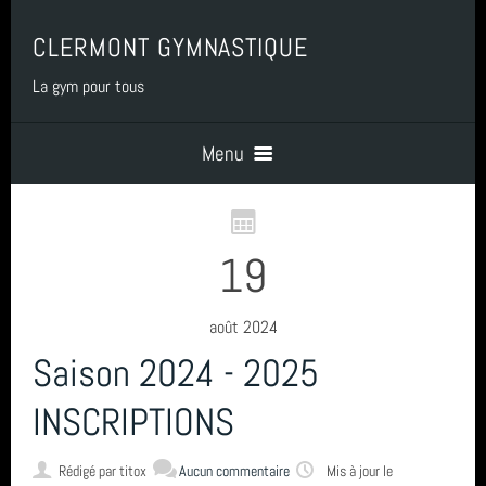
CLERMONT GYMNASTIQUE
La gym pour tous
Menu
Accueil
19
PRESENTATION
août 2024
Saison 2024 - 2025
BENEVOLAT
INSCRIPTIONS
COTISATIONS
Rédigé par
titox
Aucun commentaire
Mis à jour le