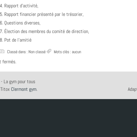
4. Rapport d'activité,
5. Rapport financier présenté par le trésorier,
6. Questions diverses,
7. Élection des membres du comité de direction,
8. Pot de l’amitié
Classé dans :
Non classé
Mots clés : aucun
t fermés.
- La gym pour tous
 Titox
Clermont gym
.
Adap