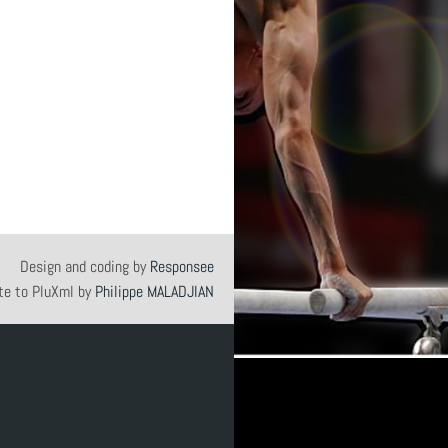
Design and coding by
Responsee
te to PluXml by
Philippe MALADJIAN