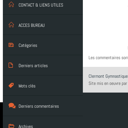
CONTACT & LIENS UTILES
ACCES BUREAU
Catégories
Les commentaires son
Compétition (7)
Derniers articles
Clermont Gymnastique
Infos générales (24)
Site mis en oeuvre par
FETE DE LA GYM 2026
Mots clés
GRS (1)
FINALE NATIONALE UFOLEP 2026
Clermont-Ferrand
Derniers commentaires
Gymnastique Rythmique - Nos équipes
GRS
Archives