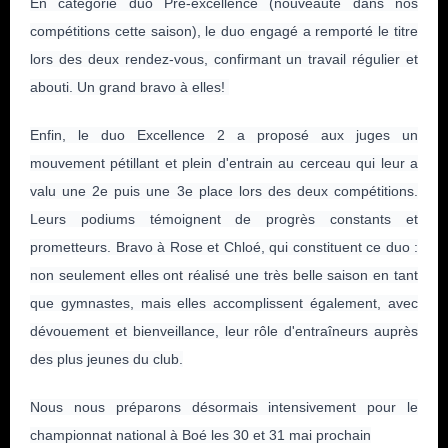
En catégorie duo Pré‑excellence (nouveauté dans nos
année 2021 (6)
compétitions cette saison), le duo engagé a remporté le titre
lors des deux rendez‑vous, confirmant un travail régulier et
année 2020 (14)
abouti. Un grand bravo à elles!
année 2019 (3)
Enfin, le duo Excellence 2 a proposé aux juges un
année 2018 (5)
mouvement pétillant et plein d'entrain au cerceau qui leur a
valu une 2e puis une 3e place lors des deux compétitions.
année 2017 (5)
Leurs podiums témoignent de progrès constants et
prometteurs. Bravo à Rose et Chloé, qui constituent ce duo :
total (52)
non seulement elles ont réalisé une très belle saison en tant
que gymnastes, mais elles accomplissent également, avec
dévouement et bienveillance, leur rôle d'entraîneurs auprès
des plus jeunes du club.
Nous nous préparons désormais intensivement pour le
championnat national à Boé les 30 et 31 mai prochain