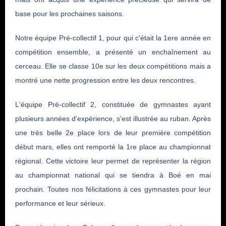
Assemblée Générale
base pour les prochaines saisons.
Archives
Clermont-Ferrand
Inscriptions saison 2025-2026
Notre équipe Pré‑collectif 1, pour qui c'était la 1ere année en
juin 2026 (2)
Fil des articles
compétition ensemble, a présenté un enchaînement au
cerceau. Elle se classe 10e sur les deux compétitions mais a
avril 2026 (1)
montré une nette progression entre les deux rencontres.
Fil des commentaires
septembre 2025 (1)
L'équipe Pré‑collectif 2, constituée de gymnastes ayant
août 2025 (1)
plusieurs années d’expérience, s’est illustrée au ruban. Après
une très belle 2e place lors de leur première compétition
année 2025 (3)
début mars, elles ont remporté la 1re place au championnat
régional. Cette victoire leur permet de représenter la région
année 2024 (4)
au championnat national qui se tiendra à Boé en mai
année 2023 (3)
prochain. Toutes nos félicitations à ces gymnastes pour leur
performance et leur sérieux.
année 2022 (6)