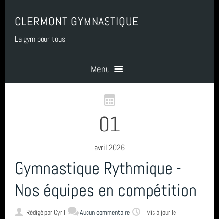
CLERMONT GYMNASTIQUE
La gym pour tous
Menu
Accueil
01
PRESENTATION
avril 2026
Gymnastique Rythmique -
BENEVOLAT
Nos équipes en compétition
COTISATIONS
Rédigé par
Cyril
Aucun commentaire
Mis à jour le