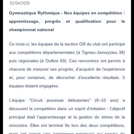
02/04/2026
Gymnastique Rythmique -
Nos équipes en compétition :
CONTACT & LIENS UTILES
apprentissage, progrès et qualification pour le
championnat national
ACCES BUREAU
Ce mois-ci, les équipes de la section GR du club ont participé
aux compétitions départementales (à Tignieu-Jameyzieu 38)
Catégories
puis régionales (à Oullins 69). Ces rencontres ont permis à
chacune de mesurer ses progrès, d’acquérir de l’expérience
Compétition (7)
et, pour certaines, de décrocher d’excellents résultats. 5
Derniers articles
équipes étaient engagées.
Infos générales (24)
FETE DE LA GYM 2026
Mots clés
L’équipe "Circuit jeunesse débutantes" (8–10 ans) a
GRS (1)
découvert la compétition dans un esprit d’initiation : l’objectif
FINALE NATIONALE UFOLEP 2026
GRS
principal était l’apprentissage et la gestion du stress de la
Derniers commentaires
Gymnastique Rythmique - Nos équipes en compétition
rencontre. Elles ont terminé 9e lors des deux compétitions,
vidéo
mais ont acquis une expérience précieuse qui servira de