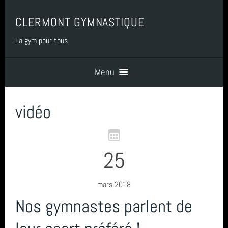
CLERMONT GYMNASTIQUE
La gym pour tous
Menu
vidéo
Accueil
PRESENTATION
25
BENEVOLAT
mars 2018
Nos gymnastes parlent de
COTISATIONS