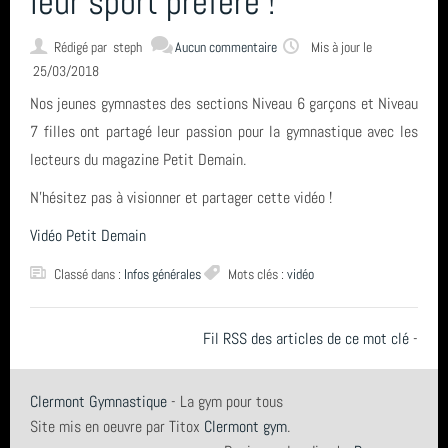
leur sport préféré !
Rédigé par
steph
CONTACT & LIENS UTILES
Aucun commentaire
Mis à jour le
25/03/2018
Nos jeunes gymnastes des sections Niveau 6 garçons et Niveau
ACCES BUREAU
7 filles ont partagé leur passion pour la gymnastique avec les
lecteurs du magazine Petit Demain.
Catégories
N'hésitez pas à visionner et partager cette vidéo !
Vidéo Petit Demain
Compétition (7)
Derniers articles
Classé dans :
Infos générales
Mots clés :
vidéo
Infos générales (24)
FETE DE LA GYM 2026
Mots clés
Fil RSS des articles de ce mot clé
-
GRS (1)
FINALE NATIONALE UFOLEP 2026
Clermont-Ferrand
Clermont Gymnastique
- La gym pour tous
Derniers commentaires
Gymnastique Rythmique - Nos équipes en compétition
Site mis en oeuvre par Titox
Clermont gym
.
GRS